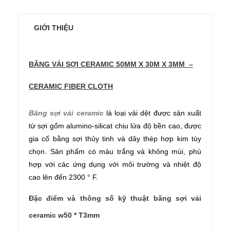
GIỚI THIỆU
BĂNG VẢI SỢI CERAMIC 50MM X 30M X 3MM –
CERAMIC FIBER CLOTH
Băng sợi vải ceramic
là loại vải dệt được sản xuất
từ ​​sợi gốm alumino-silicat chịu lửa độ bền cao, được
gia cố bằng sợi thủy tinh và dây thép hợp kim tùy
chọn. Sản phẩm có màu trắng và không mùi, phù
hợp với các ứng dụng với môi trường và nhiệt độ
cao lên đến 2300 ° F.
Đặc điểm và thông số kỹ thuật băng sợi vải
ceramic w50 * T3mm